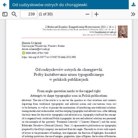
Od cudzysłowów ostrych do chorągiewki