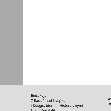
Redakcja:
Wł
Z Badań nad Książką
Un
i Księgozbiorami Historycznymi
ul
Nowy Świat 69