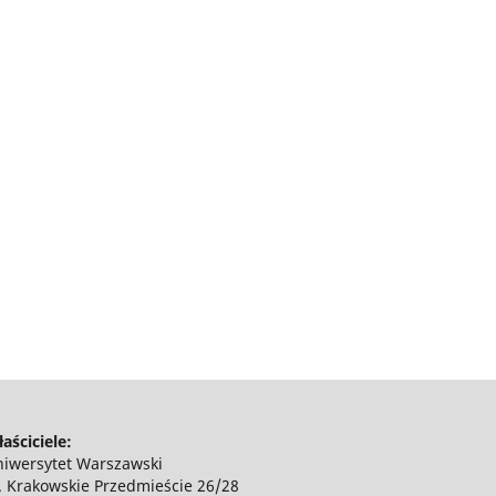
aściciele:
iwersytet Warszawski
. Krakowskie Przedmieście 26/28