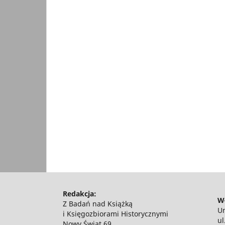
Redakcja:
Wł
Z Badań nad Książką
Un
i Księgozbiorami Historycznymi
ul
Nowy Świat 69