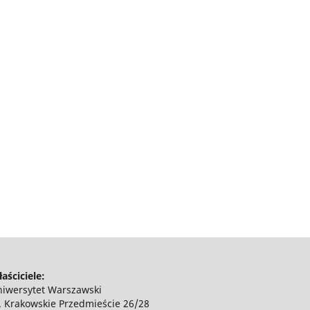
aściciele:
iwersytet Warszawski
. Krakowskie Przedmieście 26/28