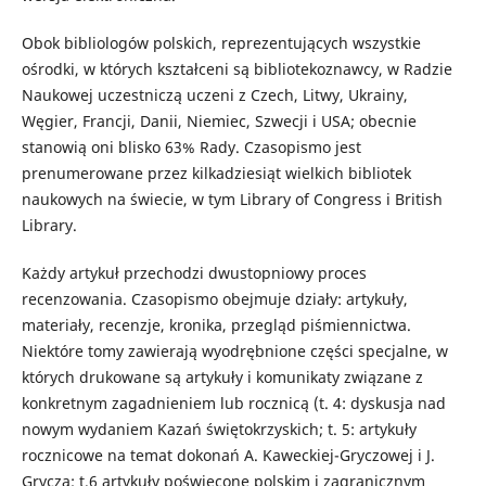
Obok bibliologów polskich, reprezentujących wszystkie
ośrodki, w których kształceni są bibliotekoznawcy, w Radzie
Naukowej uczestniczą uczeni z Czech, Litwy, Ukrainy,
Węgier, Francji, Danii, Niemiec, Szwecji i USA; obecnie
stanowią oni blisko 63% Rady. Czasopismo jest
prenumerowane przez kilkadziesiąt wielkich bibliotek
naukowych na świecie, w tym Library of Congress i British
Library.
Każdy artykuł przechodzi dwustopniowy proces
recenzowania. Czasopismo obejmuje działy: artykuły,
materiały, recenzje, kronika, przegląd piśmiennictwa.
Niektóre tomy zawierają wyodrębnione części specjalne, w
których drukowane są artykuły i komunikaty związane z
konkretnym zagadnieniem lub rocznicą (t. 4: dyskusja nad
nowym wydaniem Kazań świętokrzyskich; t. 5: artykuły
rocznicowe na temat dokonań A. Kaweckiej-Gryczowej i J.
Grycza; t.6 artykuły poświęcone polskim i zagranicznym