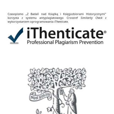
Czasopismo „Z Badań nad Książką i Księgozbiorami Historycznymi”
korzysta z systemu antyplagiatowego Crossref
Similarity Check
z
wykorzystaniem oprogramowania
iThenticate
.