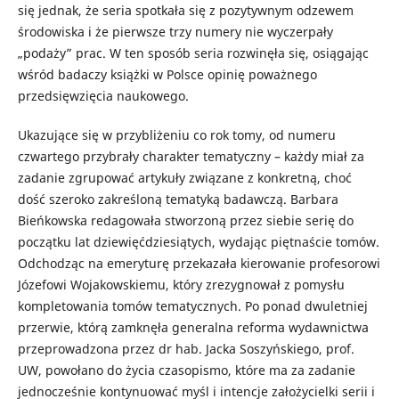
się jednak, że seria spotkała się z pozytywnym odzewem
środowiska i że pierwsze trzy numery nie wyczerpały
„podaży” prac. W ten sposób seria rozwinęła się, osiągając
wśród badaczy książki w Polsce opinię poważnego
przedsięwzięcia naukowego.
Ukazujące się w przybliżeniu co rok tomy, od numeru
czwartego przybrały charakter tematyczny – każdy miał za
zadanie zgrupować artykuły związane z konkretną, choć
dość szeroko zakreśloną tematyką badawczą. Barbara
Bieńkowska redagowała stworzoną przez siebie serię do
początku lat dziewięćdziesiątych, wydając piętnaście tomów.
Odchodząc na emeryturę przekazała kierowanie profesorowi
Józefowi Wojakowskiemu, który zrezygnował z pomysłu
kompletowania tomów tematycznych. Po ponad dwuletniej
przerwie, którą zamknęła generalna reforma wydawnictwa
przeprowadzona przez dr hab. Jacka Soszyńskiego, prof.
UW, powołano do życia czasopismo, które ma za zadanie
jednocześnie kontynuować myśl i intencje założycielki serii i