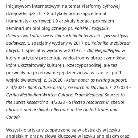
inicjatywom internetowym na temat Platformy cyfrowej
dziejów książki; t. 7-8 artykuły poruszające temat
Humanistyki cyfrowej; t.9 artykuły będące pokłosiem
seminarium bibliologicznego pt.
Polskie i rosyjskie
dziedzictwo kulturowe w zbiorach bibliotecznych – perspektywy
badawcze
, t. specjalny wydany w 2017 pt.
Polonika w zbiorach
obcych; t
. specjalny wydany w 2019 r.
- Dla Niepodległej,
w
którym artykuły prezentują wielostronny obraz czynników,
które ukształtowały kulturę II Rzeczypospolitej, ale też
pozwoliły na przetrwanie jej dziedzictwa w czasie i po II
wojnie światowej; z. 3/2020
- Asian paper as writing support;
z. 3/2021
- Book culture history research in Slovakia;
z. 2/2023
-
Cyrillo-Methodian Written Culture: From Medieval Sources to
the Latest Research;
z. 4/2023 - S
elected resources in special
libraries and archival collections in the United States and
Canad).
Wszystkie artykuły zaopatrzone są w abstrakty w języku
angielskim oraz w słowa kluczowe w języku angielskim oraz