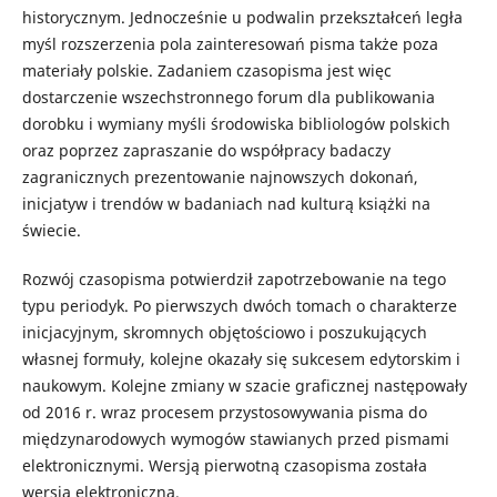
historycznym. Jednocześnie u podwalin przekształceń legła
myśl rozszerzenia pola zainteresowań pisma także poza
materiały polskie. Zadaniem czasopisma jest więc
dostarczenie wszechstronnego forum dla publikowania
dorobku i wymiany myśli środowiska bibliologów polskich
oraz poprzez zapraszanie do współpracy badaczy
zagranicznych prezentowanie najnowszych dokonań,
inicjatyw i trendów w badaniach nad kulturą książki na
świecie.
Rozwój czasopisma potwierdził zapotrzebowanie na tego
typu periodyk. Po pierwszych dwóch tomach o charakterze
inicjacyjnym, skromnych objętościowo i poszukujących
własnej formuły, kolejne okazały się sukcesem edytorskim i
naukowym. Kolejne zmiany w szacie graficznej następowały
od 2016 r. wraz procesem przystosowywania pisma do
międzynarodowych wymogów stawianych przed pismami
elektronicznymi. Wersją pierwotną czasopisma została
wersja elektroniczna.