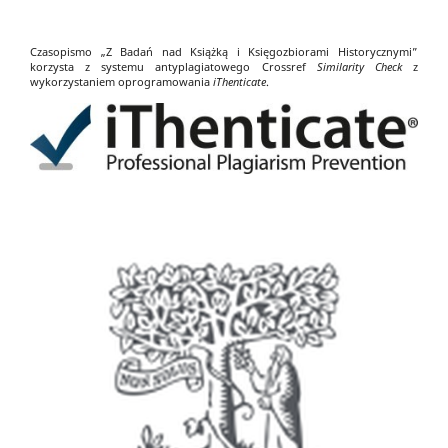
Czasopismo „Z Badań nad Książką i Księgozbiorami Historycznymi”
korzysta z systemu antyplagiatowego Crossref
Similarity Check
z
wykorzystaniem oprogramowania
iThenticate
.