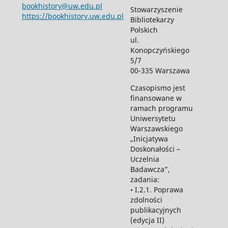
bookhistory@uw.edu.pl
Stowarzyszenie
https://bookhistory.uw.edu.pl
Bibliotekarzy
Polskich
ul.
Konopczyńskiego
5/7
00-335 Warszawa
Czasopismo jest
finansowane w
ramach programu
Uniwersytetu
Warszawskiego
„Inicjatywa
Doskonałości –
Uczelnia
Badawcza”,
zadania:
• I.2.1. Poprawa
zdolności
publikacyjnych
(edycja II)