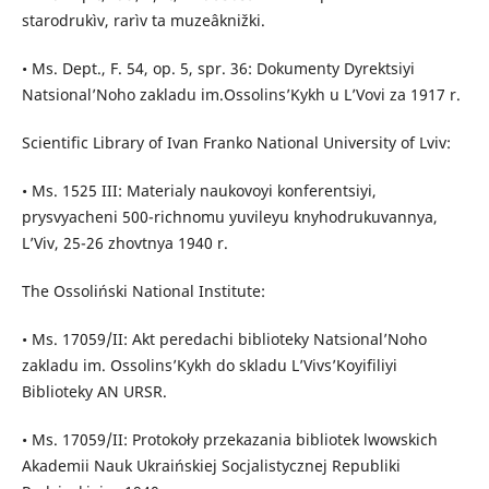
starodrukìv, rarìv ta muzeâknižki.
• Ms. Dept., F. 54, op. 5, spr. 36: Dokumenty Dyrektsiyi
Natsional’Noho zakladu im.Ossolins’Kykh u L’Vovi za 1917 r.
Scientific Library of Ivan Franko National University of Lviv:
• Ms. 1525 ІІІ: Materialy naukovoyi konferentsiyi,
prysvyacheni 500-richnomu yuvileyu knyhodrukuvannya,
L’Viv, 25-26 zhovtnya 1940 r.
The Ossoliński National Institute:
• Ms. 17059/ІІ: Akt peredachi biblioteky Natsional’Noho
zakladu im. Ossolins’Kykh do skladu L’Vivs’Koyifiliyi
Biblioteky AN URSR.
• Ms. 17059/ІІ: Protokoły przekazania bibliotek lwowskich
Akademii Nauk Ukraińskiej Socjalistycznej Republiki