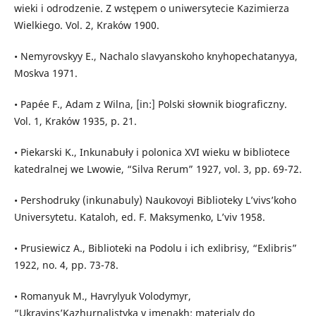
wieki i odrodzenie. Z wstępem o uniwersytecie Kazimierza
Wielkiego. Vol. 2, Kraków 1900.
• Nemyrovskyy E., Nachalo slavyanskoho knyhopechatanyya,
Moskva 1971.
• Papée F., Adam z Wilna, [in:] Polski słownik biograficzny.
Vol. 1, Kraków 1935, p. 21.
• Piekarski K., Inkunabuły i polonica XVI wieku w bibliotece
katedralnej we Lwowie, “Silva Rerum” 1927, vol. 3, pp. 69-72.
• Pershodruky (inkunabuly) Naukovoyi Biblioteky L’vivs’koho
Universytetu. Kataloh, ed. F. Maksymenko, L’viv 1958.
• Prusiewicz A., Biblioteki na Podolu i ich exlibrisy, “Exlibris”
1922, no. 4, pp. 73-78.
• Romanyuk M., Havrylyuk Volodymyr,
“Ukrayins’Kazhurnalistyka v imenakh: materialy do