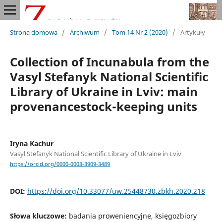
Strona domowa
/
Archiwum
/
Tom 14 Nr 2 (2020)
/
Artykuły
Collection of Incunabula from the
Vasyl Stefanyk National Scientific
Library of Ukraine in Lviv: main
provenancestock-keeping units
Iryna Kachur
Vasyl Stefanyk National Scientific Library of Ukraine in Lviv
https://orcid.org/0000-0003-3909-3489
DOI:
https://doi.org/10.33077/uw.25448730.zbkh.2020.218
Słowa kluczowe:
badania proweniencyjne, księgozbiory