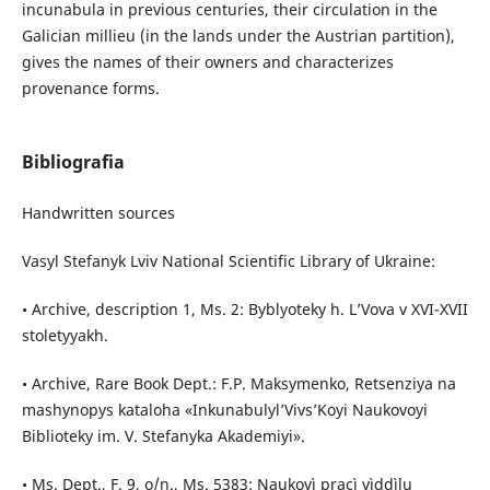
incunabula in previous centuries, their circulation in the
Galician millieu (in the lands under the Austrian partition),
gives the names of their owners and characterizes
provenance forms.
Bibliografia
Handwritten sources
Vasyl Stefanyk Lviv National Scientific Library of Ukraine:
• Archive, description 1, Ms. 2: Byblyoteky h. L’Vova v XVI-XVII
stoletyyakh.
• Archive, Rare Book Dept.: F.P. Maksymenko, Retsenziya na
mashynopys kataloha «Inkunabulyl’Vivs’Koyi Naukovoyi
Biblioteky im. V. Stefanyka Akademiyi».
• Ms. Dept., F. 9, o/n., Ms. 5383: Naukovì pracì vìddìlu