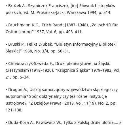
• Brożek A., Szymiczek Franciszek, [in:] Słownik historyków
polskich, ed. M. Prosińska-Jackl, Warszawa 1994, p. 514.
• Bruchmann K.G., Erich Randt (1887–1948), „Zeitschrift für
Ostforschung” 1957, Vol. 6, pp. 403–411.
• Bruski P., Feliks Dłubek, “Biuletyn Informacyjny Biblioteki
Śląskiej” 1968, No. 3/4, pp. 50–51.
• Chlebowczyk-Szweda E., Druki plebiscytowe na Śląsku
Cieszyńskim (1918–1920), “Książnica Śląska” 1979–1982, Vol.
21, pp. 5–34.
• Drogoń A., Ustrój samorządny województwa śląskiego czy
autonomia? Spór doktrynalny czy też różne instytucje
ustrojowe?, “Z Dziejów Prawa” 2018, Vol. 11(19), No. 2, pp.
121–138.
• Duda-Koza A., Pawłowicz W., Tylko z Polską druki ulotne...: z