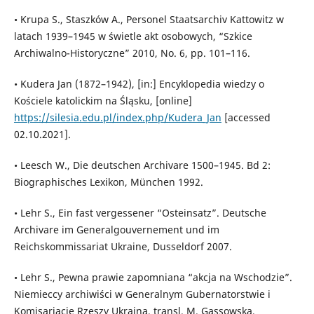
• Krupa S., Staszków A., Personel Staatsarchiv Kattowitz w
latach 1939–1945 w świetle akt osobowych, “Szkice
Archiwalno-Historyczne” 2010, No. 6, pp. 101–116.
• Kudera Jan (1872–1942), [in:] Encyklopedia wiedzy o
Kościele katolickim na Śląsku, [online]
https://silesia.edu.pl/index.php/Kudera_Jan
[accessed
02.10.2021].
• Leesch W., Die deutschen Archivare 1500–1945. Bd 2:
Biographisches Lexikon, München 1992.
• Lehr S., Ein fast vergessener “Osteinsatz”. Deutsche
Archivare im Generalgouvernement und im
Reichskommissariat Ukraine, Dusseldorf 2007.
• Lehr S., Pewna prawie zapomniana “akcja na Wschodzie”.
Niemieccy archiwiści w Generalnym Gubernatorstwie i
Komisariacie Rzeszy Ukraina, transl. M. Gąssowska,