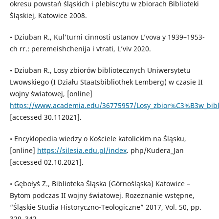
okresu powstań śląskich i plebiscytu w zbiorach Biblioteki
Śląskiej, Katowice 2008.
• Dziuban R., Kul’turni cinnosti ustanov L’vova y 1939–1953-
ch rr.: peremeishchenija i vtrati, L’viv 2020.
• Dziuban R., Losy zbiorów bibliotecznych Uniwersytetu
Lwowskiego (I Działu Staatsbibliothek Lemberg) w czasie II
wojny światowej, [online]
https://www.academia.edu/36775957/Losy_zbior%C3%B3w_bibl
[accessed 30.112021].
• Encyklopedia wiedzy o Kościele katolickim na Śląsku,
[online]
https://silesia.edu.pl/index
. php/Kudera_Jan
[accessed 02.10.2021].
• Gębołyś Z., Biblioteka Śląska (Górnośląska) Katowice –
Bytom podczas II wojny światowej. Rozeznanie wstępne,
“Śląskie Studia Historyczno-Teologiczne” 2017, Vol. 50, pp.
329–342.