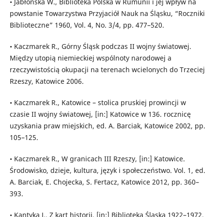
• Jabłońska W., Biblioteka Polska w Rumunii i jej wpływ na
powstanie Towarzystwa Przyjaciół Nauk na Śląsku, “Roczniki
Biblioteczne” 1960, Vol. 4, No. 3/4, pp. 477–520.
• Kaczmarek R., Górny Śląsk podczas II wojny światowej.
Między utopią niemieckiej wspólnoty narodowej a
rzeczywistością okupacji na terenach wcielonych do Trzeciej
Rzeszy, Katowice 2006.
• Kaczmarek R., Katowice – stolica pruskiej prowincji w
czasie II wojny światowej, [in:] Katowice w 136. rocznicę
uzyskania praw miejskich, ed. A. Barciak, Katowice 2002, pp.
105–125.
• Kaczmarek R., W granicach III Rzeszy, [in:] Katowice.
Środowisko, dzieje, kultura, język i społeczeństwo. Vol. 1, ed.
A. Barciak, E. Chojecka, S. Fertacz, Katowice 2012, pp. 360–
393.
• Kantyka J., Z kart historii, [in:] Biblioteka Śląska 1922–1972,