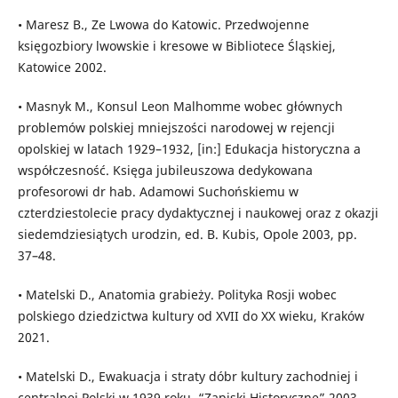
• Maresz B., Ze Lwowa do Katowic. Przedwojenne
księgozbiory lwowskie i kresowe w Bibliotece Śląskiej,
Katowice 2002.
• Masnyk M., Konsul Leon Malhomme wobec głównych
problemów polskiej mniejszości narodowej w rejencji
opolskiej w latach 1929–1932, [in:] Edukacja historyczna a
współczesność. Księga jubileuszowa dedykowana
profesorowi dr hab. Adamowi Suchońskiemu w
czterdziestolecie pracy dydaktycznej i naukowej oraz z okazji
siedemdziesiątych urodzin, ed. B. Kubis, Opole 2003, pp.
37–48.
• Matelski D., Anatomia grabieży. Polityka Rosji wobec
polskiego dziedzictwa kultury od XVII do XX wieku, Kraków
2021.
• Matelski D., Ewakuacja i straty dóbr kultury zachodniej i
centralnej Polski w 1939 roku, “Zapiski Historyczne” 2003,