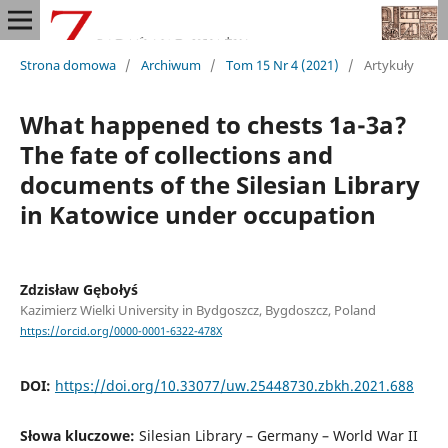
Strona domowa
/
Archiwum
/
Tom 15 Nr 4 (2021)
/
Artykuły
What happened to chests 1a-3a?
The fate of collections and
documents of the Silesian Library
in Katowice under occupation
Zdzisław Gębołyś
Kazimierz Wielki University in Bydgoszcz, Bygdoszcz, Poland
https://orcid.org/0000-0001-6322-478X
DOI:
https://doi.org/10.33077/uw.25448730.zbkh.2021.688
Słowa kluczowe:
Silesian Library – Germany – World War II