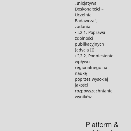
„Inicjatywa
Doskonałości –
Uczelnia
Badawcza”,
zadania:
• I.2.1. Poprawa
zdolności
publikacyjnych
(edycja II)
• I.2.2. Podniesienie
wpływu
regionalnego na
naukę
poprzez wysokiej
jakości
rozpowszechnianie
wyników