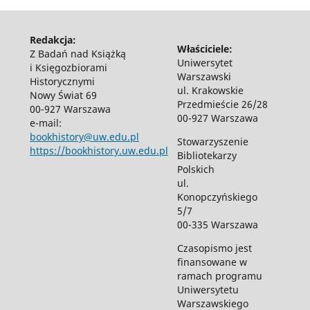
Redakcja:
Właściciele:
Z Badań nad Książką
Uniwersytet
i Księgozbiorami
Warszawski
Historycznymi
ul. Krakowskie
Nowy Świat 69
Przedmieście 26/28
00-927 Warszawa
00-927 Warszawa
e-mail:
bookhistory@uw.edu.pl
Stowarzyszenie
https://bookhistory.uw.edu.pl
Bibliotekarzy
Polskich
ul.
Konopczyńskiego
5/7
00-335 Warszawa
Czasopismo jest
finansowane w
ramach programu
Uniwersytetu
Warszawskiego