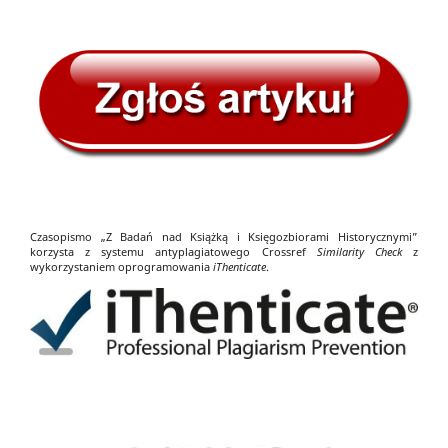
Czasopismo „Z Badań nad Książką i Księgozbiorami Historycznymi”
korzysta z systemu antyplagiatowego Crossref
Similarity Check
z
wykorzystaniem oprogramowania
iThenticate
.