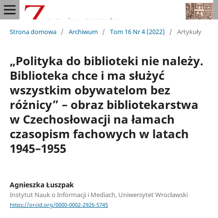
Strona domowa
/
Archiwum
/
Tom 16 Nr 4 (2022)
/
Artykuły
„Polityka do biblioteki nie należy.
Biblioteka chce i ma służyć
wszystkim obywatelom bez
różnicy” – obraz bibliotekarstwa
w Czechosłowacji na łamach
czasopism fachowych w latach
1945–1955
Agnieszka Łuszpak
Instytut Nauk o Informacji i Mediach, Uniwersytet Wrocławski
https://orcid.org/0000-0002-2926-5745