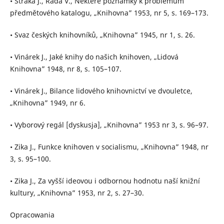
• Straka J., Rada V., Některé poznámky k problémům
předmětového katalogu, „Knihovna” 1953, nr 5, s. 169–173.
• Svaz českých knihovníků, „Knihovna” 1945, nr 1, s. 26.
• Vinárek J., Jaké knihy do našich knihoven, „Lidová
Knihovna” 1948, nr 8, s. 105–107.
• Vinárek J., Bilance lidového knihovnictví ve dvouletce,
„Knihovna” 1949, nr 6.
• Vyborový regál [dyskusja], „Knihovna” 1953 nr 3, s. 96–97.
• Zika J., Funkce knihoven v socialismu, „Knihovna” 1948, nr
3, s. 95–100.
• Zika J., Za vyšší ideovou i odbornou hodnotu naší knižní
kultury, „Knihovna” 1953, nr 2, s. 27–30.
Opracowania