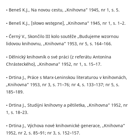
• Beneš K.J., Na novou cestu, „Knihovna” 1945, nr 1, s. 5.
• Beneš K.J., [słowo wstępne], „Knihovna” 1945, nr 1, s. 1–2.
• Černý V., Skončilo III kolo soutěže „Budujeme wzornou
lidovou knihovnu, „Knihovna” 1953, nr 5, s. 164–166.
• Dělnický knihovník o své práci (z referátu Antonína
Chrásteckého), „Knihovna” 1952, nr 1, s. 15–17.
• Drtina J., Práce s Marx-Leninskou literaturou v knihovnách,
„Knihovna” 1953, nr 3, s. 71–76; nr 4, s. 133–137; nr 5, s.
185–189.
• Drtina J., Studijni knihovny a pětiletka, „Knihovna” 1952, nr
1, s. 18–23.
• Drtina J., Výchova nové knihovnické generace, „Knihovna”
1952, nr 2, s. 85–91; nr 3, s. 152–157.