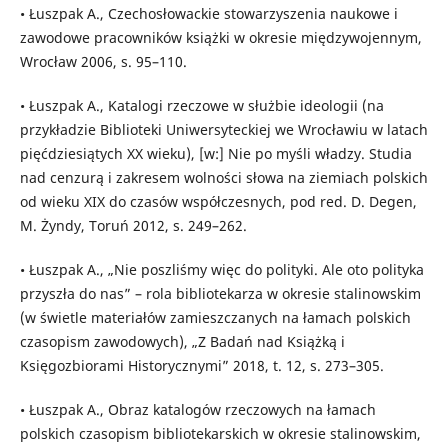
• Łuszpak A., Czechosłowackie stowarzyszenia naukowe i
zawodowe pracowników książki w okresie międzywojennym,
Wrocław 2006, s. 95–110.
• Łuszpak A., Katalogi rzeczowe w służbie ideologii (na
przykładzie Biblioteki Uniwersyteckiej we Wrocławiu w latach
pięćdziesiątych XX wieku), [w:] Nie po myśli władzy. Studia
nad cenzurą i zakresem wolności słowa na ziemiach polskich
od wieku XIX do czasów współczesnych, pod red. D. Degen,
M. Żyndy, Toruń 2012, s. 249–262.
• Łuszpak A., „Nie poszliśmy więc do polityki. Ale oto polityka
przyszła do nas” – rola bibliotekarza w okresie stalinowskim
(w świetle materiałów zamieszczanych na łamach polskich
czasopism zawodowych), „Z Badań nad Książką i
Księgozbiorami Historycznymi” 2018, t. 12, s. 273–305.
• Łuszpak A., Obraz katalogów rzeczowych na łamach
polskich czasopism bibliotekarskich w okresie stalinowskim,