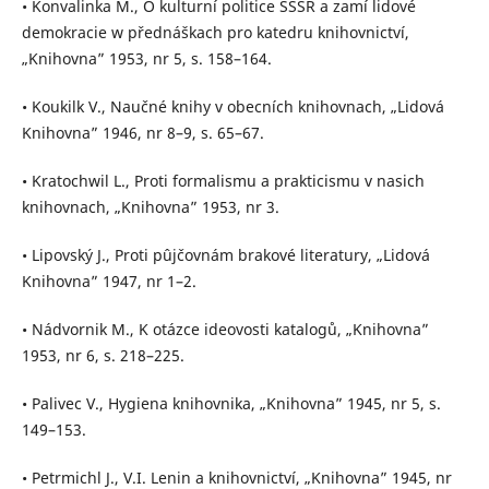
• Konvalinka M., O kulturní politice SSSR a zamí lidové
demokracie w přednáškach pro katedru knihovnictví,
„Knihovna” 1953, nr 5, s. 158–164.
• Koukilk V., Naučné knihy v obecních knihovnach, „Lidová
Knihovna” 1946, nr 8–9, s. 65–67.
• Kratochwil L., Proti formalismu a prakticismu v nasich
knihovnach, „Knihovna” 1953, nr 3.
• Lipovský J., Proti pûjčovnám brakové literatury, „Lidová
Knihovna” 1947, nr 1–2.
• Nádvornik M., K otázce ideovosti katalogů, „Knihovna”
1953, nr 6, s. 218–225.
• Palivec V., Hygiena knihovnika, „Knihovna” 1945, nr 5, s.
149–153.
• Petrmichl J., V.I. Lenin a knihovnictví, „Knihovna” 1945, nr