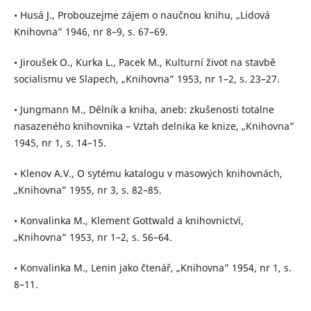
• Husá J., Probouzejme zájem o naučnou knihu, „Lidová
Knihovna” 1946, nr 8–9, s. 67–69.
• Jiroušek O., Kurka L., Pacek M., Kulturní život na stavbě
socialismu ve Slapech, „Knihovna” 1953, nr 1–2, s. 23–27.
• Jungmann M., Dĕlník a kniha, aneb: zkušenosti totalne
nasazeného knihovnika – Vztah delnika ke knize, „Knihovna”
1945, nr 1, s. 14–15.
• Klenov A.V., O sytému katalogu v masowých knihovnách,
„Knihovna” 1955, nr 3, s. 82–85.
• Konvalinka M., Klement Gottwald a knihovnictví,
„Knihovna” 1953, nr 1–2, s. 56–64.
• Konvalinka M., Lenin jako čtenář, „Knihovna” 1954, nr 1, s.
8–11.