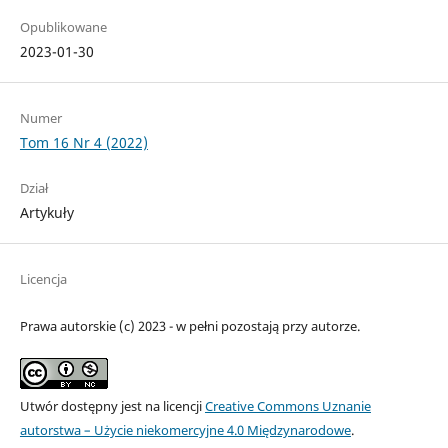
Opublikowane
2023-01-30
Numer
Tom 16 Nr 4 (2022)
Dział
Artykuły
Licencja
Prawa autorskie (c) 2023 - w pełni pozostają przy autorze.
Utwór dostępny jest na licencji
Creative Commons Uznanie
autorstwa – Użycie niekomercyjne 4.0 Międzynarodowe
.