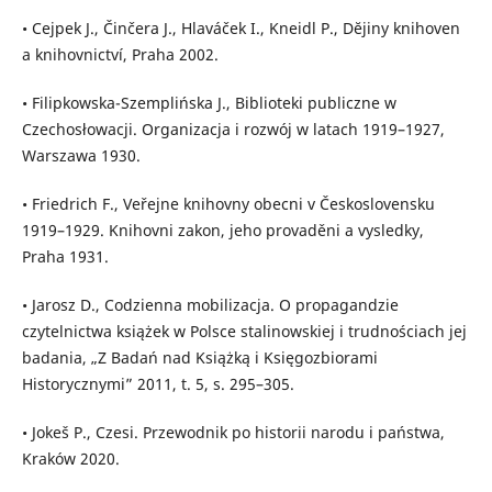
• Cejpek J., Činčera J., Hlaváček I., Kneidl P., Dĕjiny knihoven
a knihovnictví, Praha 2002.
• Filipkowska-Szemplińska J., Biblioteki publiczne w
Czechosłowacji. Organizacja i rozwój w latach 1919–1927,
Warszawa 1930.
• Friedrich F., Veřejne knihovny obecni v Československu
1919–1929. Knihovni zakon, jeho provaděni a vysledky,
Praha 1931.
• Jarosz D., Codzienna mobilizacja. O propagandzie
czytelnictwa książek w Polsce stalinowskiej i trudnościach jej
badania, „Z Badań nad Książką i Księgozbiorami
Historycznymi” 2011, t. 5, s. 295–305.
• Jokeš P., Czesi. Przewodnik po historii narodu i państwa,
Kraków 2020.