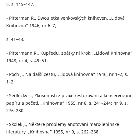
5, s. 145–147.
• Pitterman R., Dwouletka venkovských knihoven, „Lidová
Knihovna” 1946, nr 6–7,
s. 41–43.
• Pittermann R., Kupředu, zpátky ni krok!, „Lidová Knihovna”
1948, nr 4, s. 49–51.
• Poch J., Na další cestu, „Lidová knihovna” 1946, nr 1–2, s.
1–2.
• Sedlecký L., Zkušenosti z praxe resturování a konservování
papíru a pečeti, „Knihovna” 1955, nr 8, s. 241–244; nr 9, s.
276–280.
• Skolek J., Některé problémy anotování marx-leninské
literatury, „Knihovna” 1955, nr 9, s. 262–268.