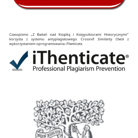
Czasopismo „Z Badań nad Książką i Księgozbiorami Historycznymi”
korzysta z systemu antyplagiatowego Crossref
Similarity Check
z
wykorzystaniem oprogramowania
iThenticate
.