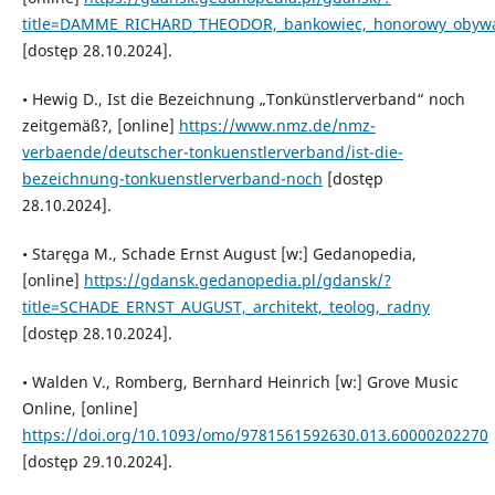
title=DAMME_RICHARD_THEODOR,_bankowiec,_honorowy_obywa
[dostęp 28.10.2024].
• Hewig D., Ist die Bezeichnung „Tonkünstlerverband“ noch
zeitgemäß?, [online]
https://www.nmz.de/nmz-
verbaende/deutscher-tonkuenstlerverband/ist-die-
bezeichnung-tonkuenstlerverband-noch
[dostęp
28.10.2024].
• Staręga M., Schade Ernst August [w:] Gedanopedia,
[online]
https://gdansk.gedanopedia.pl/gdansk/?
title=SCHADE_ERNST_AUGUST,_architekt,_teolog,_radny
[dostęp 28.10.2024].
• Walden V., Romberg, Bernhard Heinrich [w:] Grove Music
Online, [online]
https://doi.org/10.1093/omo/9781561592630.013.60000202270
[dostęp 29.10.2024].