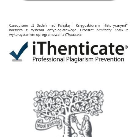
Czasopismo „Z Badań nad Książką i Księgozbiorami Historycznymi”
korzysta z systemu antyplagiatowego Crossref
Similarity Check
z
wykorzystaniem oprogramowania
iThenticate
.