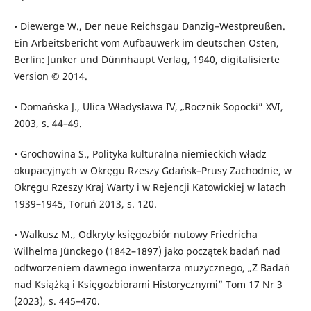
• Diewerge W., Der neue Reichsgau Danzig–Westpreußen.
Ein Arbeitsbericht vom Aufbauwerk im deutschen Osten,
Berlin: Junker und Dünnhaupt Verlag, 1940, digitalisierte
Version © 2014.
• Domańska J., Ulica Władysława IV, „Rocznik Sopocki” XVI,
2003, s. 44–49.
• Grochowina S., Polityka kulturalna niemieckich władz
okupacyjnych w Okręgu Rzeszy Gdańsk–Prusy Zachodnie, w
Okręgu Rzeszy Kraj Warty i w Rejencji Katowickiej w latach
1939–1945, Toruń 2013, s. 120.
• Walkusz M., Odkryty księgozbiór nutowy Friedricha
Wilhelma Jünckego (1842–1897) jako początek badań nad
odtworzeniem dawnego inwentarza muzycznego, „Z Badań
nad Książką i Księgozbiorami Historycznymi” Tom 17 Nr 3
(2023), s. 445–470.