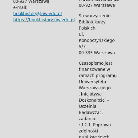
00-927 Warszawa
00-927 Warszawa
e-mail:
bookhistory@uw.edu.pl
Stowarzyszenie
https://bookhistory.uw.edu.pl
Bibliotekarzy
Polskich
ul.
Konopczyńskiego
5/7
00-335 Warszawa
Czasopismo jest
finansowane w
ramach programu
Uniwersytetu
Warszawskiego
„Inicjatywa
Doskonałości –
Uczelnia
Badawcza”,
zadania:
• I.2.1. Poprawa
zdolności
publikacyjnych