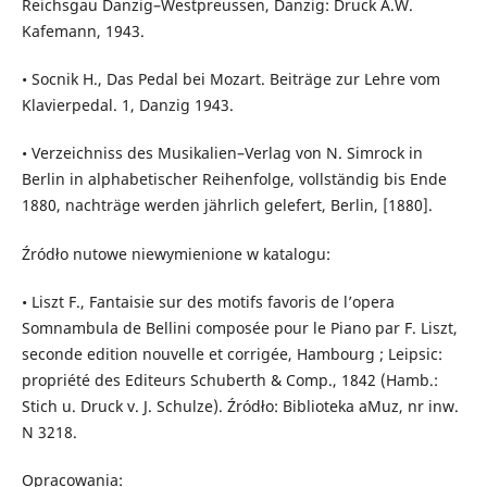
Reichsgau Danzig–Westpreussen, Danzig: Druck A.W.
Kafemann, 1943.
• Socnik H., Das Pedal bei Mozart. Beiträge zur Lehre vom
Klavierpedal. 1, Danzig 1943.
• Verzeichniss des Musikalien–Verlag von N. Simrock in
Berlin in alphabetischer Reihenfolge, vollständig bis Ende
1880, nachträge werden jährlich gelefert, Berlin, [1880].
Źródło nutowe niewymienione w katalogu:
• Liszt F., Fantaisie sur des motifs favoris de l’opera
Somnambula de Bellini composée pour le Piano par F. Liszt,
seconde edition nouvelle et corrigée, Hambourg ; Leipsic:
propriété des Editeurs Schuberth & Comp., 1842 (Hamb.:
Stich u. Druck v. J. Schulze). Źródło: Biblioteka aMuz, nr inw.
N 3218.
Opracowania: