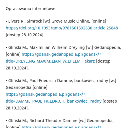
Opracowania internetowe:
• Elvers R., Simrock [w:] Grove Music Online, [online]
https://doi.org/10.1093/gmo/9781561592630.article.25848
[dostęp 28.10.2024].
• Gliński M., Maximilian Wilhelm Dreyling [w:] Gedanopedia,
[online]
https://gdansk.gedanopedia.pl/gdansk/?
title=DREYLING_MAXIMILIAN_WILHELM,_lekarz
[dostęp
28.10.2024].
• Gliński M., Paul Friedrich Damme, bankowiec, radny [w:]
Gedanopedia [online]
https://gdansk.gedanopedia.pl/gdansk/?
title=DAMME_PAUL_FRIEDRICH,_bankowiec,_radny
[dostęp
28.10.2024].
• Gliński M., Richard Theodor Damme [w:] Gedanopedia,
[online]
https://gdansk.gedanopedia.pl/gdansk/?