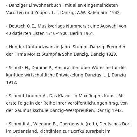
• Danziger Einwohnerbuch : mit allen eingemeindeten
Vororten und Zoppot. T. I, Danzig: A.W. Kafemann 1942.
• Deutsch O.E., Musikverlags Nummers : eine Auswahl von
40 datierten Listen 1710–1900, Berlin 1961.
• Hundertfünfundzwanzig Jahre Stumpf–Danzig. Freunden
der Firma Moritz Stumpf & Sohn Danzig, Danzig 1929.
• Scholtz H., Damme P., Ansprachen über Wünsche für die
künftige wirtschaftliche Entwickelung Danzigs [...], Danzig
1918.
• Schmid-Lindner A., Das Klavier in Max Regers Kunst. Als
erste Folge in der Reihe ihrer Veröffentlichungen hrsg. von
der Gaumusikschule Danzig–Westpreußen, Danzig 1942.
• Schmidt A., Wiegand B., Goergens A. (red.), Deutsches Dorf
im Ordensland. Richtlinien zur Dorfkulturarbeit im