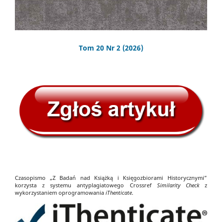
Tom 20 Nr 2 (2026)
Czasopismo „Z Badań nad Książką i Księgozbiorami Historycznymi”
korzysta z systemu antyplagiatowego Crossref
Similarity Check
z
wykorzystaniem oprogramowania
iThenticate
.