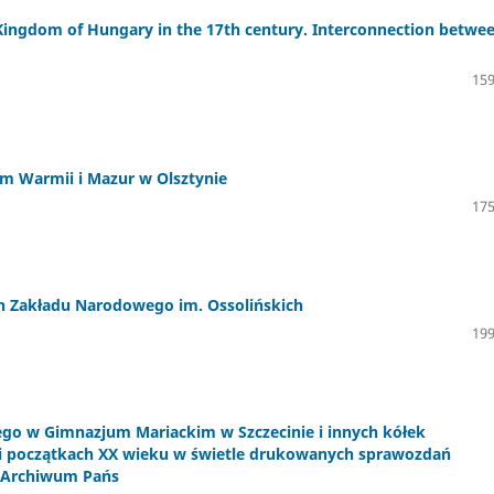
 in Kingdom of Hungary in the 17th century. Interconnection betwe
159
um Warmii i Mazur w Olsztynie
175
ch Zakładu Narodowego im. Ossolińskich
199
ego w Gimnazjum Mariackim w Szczecinie i innych kółek
X i początkach XX wieku w świetle drukowanych sprawozdań
u Archiwum Pańs