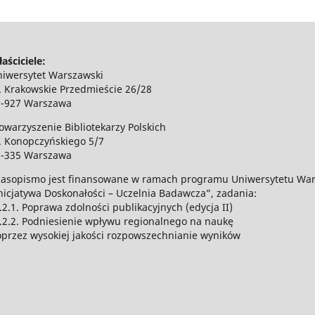
aściciele:
iwersytet Warszawski
. Krakowskie Przedmieście 26/28
0-927 Warszawa
owarzyszenie Bibliotekarzy Polskich
. Konopczyńskiego 5/7
0-335 Warszawa
asopismo jest finansowane w ramach programu Uniwersytetu Wa
nicjatywa Doskonałości – Uczelnia Badawcza”, zadania:
I.2.1. Poprawa zdolności publikacyjnych (edycja II)
I.2.2. Podniesienie wpływu regionalnego na naukę
przez wysokiej jakości rozpowszechnianie wyników