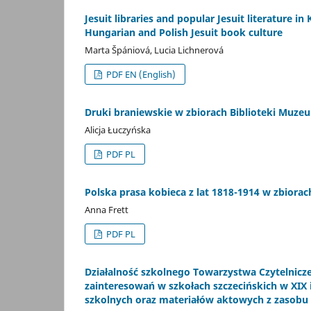
Jesuit libraries and popular Jesuit literature
Hungarian and Polish Jesuit book culture
Marta Špániová, Lucia Lichnerová
PDF EN (English)
Druki braniewskie w zbiorach Biblioteki Muze
Alicja Łuczyńska
PDF PL
Polska prasa kobieca z lat 1818-1914 w zbiora
Anna Frett
PDF PL
Działalność szkolnego Towarzystwa Czytelnicz
zainteresowań w szkołach szczecińskich w XI
szkolnych oraz materiałów aktowych z zasob