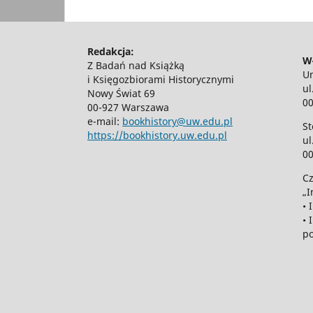
Redakcja:
Wł
Z Badań nad Książką
Un
i Księgozbiorami Historycznymi
ul
Nowy Świat 69
0
00-927 Warszawa
e-mail:
bookhistory@uw.edu.pl
St
https://bookhistory.uw.edu.pl
ul
0
Cz
„I
• 
• 
po