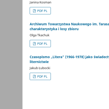
Janina Kosman
PDF PL
Archiwum Towarzystwa Naukowego im. Tarasa S
charakterystyka i losy zbioru
Olga Tkachuk
PDF PL
Czasopismo „Litera” (1966-1978) jako świadect
liternictwie
Jakub Łubocki
PDF PL