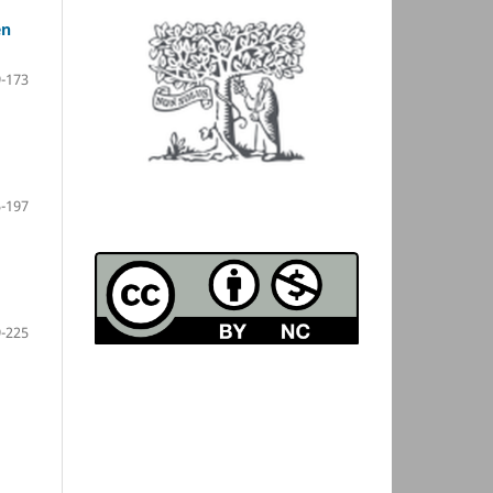
en
-173
-197
-225