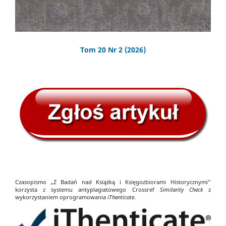
Tom 20 Nr 2 (2026)
Czasopismo „Z Badań nad Książką i Księgozbiorami Historycznymi”
korzysta z systemu antyplagiatowego Crossref
Similarity Check
z
wykorzystaniem oprogramowania
iThenticate
.