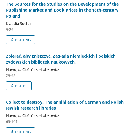
The Sources for the Studies on the Development of the
Publishing Market and Book Prices in the 18th-century
Poland
Klaudia Socha
9-26
PDF ENG
Zbierać, aby zniszczyć. Zagłada niemieckich i polskich
żydowskich bibliotek naukowych.
Nawojka Cieślińska-Lobkowicz
29-65
PDF PL
Collect to destroy. The annihilation of German and Polish
Jewish research libraries
Nawojka Cieślińska-Lobkowicz
65-101
PDF ENG