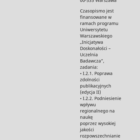
00-335 Warszawa
Czasopismo jest
finansowane w
ramach programu
Uniwersytetu
Warszawskiego
„Inicjatywa
Doskonałości –
Uczelnia
Badawcza”,
zadania:
• I.2.1. Poprawa
zdolności
publikacyjnych
(edycja II)
• I.2.2. Podniesienie
wpływu
regionalnego na
naukę
poprzez wysokiej
jakości
rozpowszechnianie